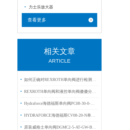
力士乐放大器
查看更多
相关文章
ARTICLE
如何正确对REXROTH单向阀进行检测和维修
REXROTH单向阀和液控单向阀傻傻分不清楚？看完你就明白了！
Hydraforce海德福斯单向阀PC08-30-0-N库存优势出售
HYDRAFORCE海德福斯CV08-20-N单向阀选购参考
原装威格士单向阀DGMC2-5-AT-GW-BT溢流阀简介