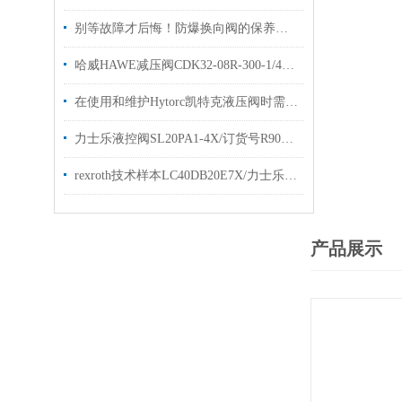
别等故障才后悔！防爆换向阀的保养诀窍，早知道少踩坑
哈威HAWE减压阀CDK32-08R-300-1/4原装哈维优势供应
在使用和维护Hytorc凯特克液压阀时需要注意的事项
力士乐液控阀SL20PA1-4X/订货号R900587559现货出售
rexroth技术样本LC40DB20E7X/力士乐插装阀
产品展示