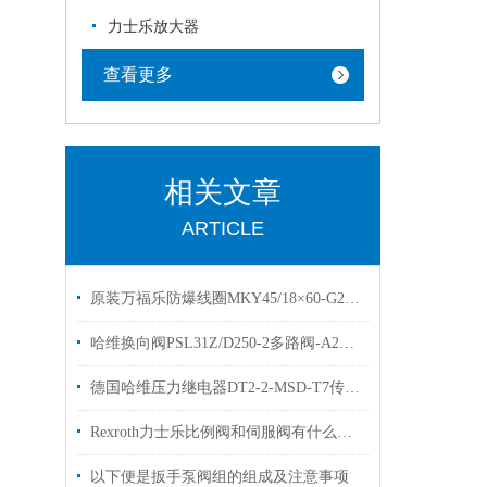
力士乐放大器
查看更多
相关文章
ARTICLE
原装万福乐防爆线圈MKY45/18×60-G24现货出售
哈维换向阀PSL31Z/D250-2多路阀-A2L25/25EA2两联
德国哈维压力继电器DT2-2-MSD-T7传感器直销
Rexroth力士乐比例阀和伺服阀有什么区别？看完这篇文章你就明白了
以下便是扳手泵阀组的组成及注意事项