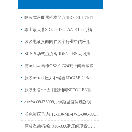
隔膜式蓄能器样本简介SBO200-1E1/112A9-200AK贺德克
瑞士放大器SD7332D22-AA-K188万福乐wandfluh现货
谈谈电液换向阀在各个行业中的应用
SUN直动式溢流阀RDFA-LBN太阳插装阀有库存欢迎询价
德国hawe哈维GS2-0-G24截止阀哈威换向阀现货出售
原装rexroth压力补偿器ZDC25P-21/M力士乐现货出售
原装出售sun太阳控制阀NFEC-LEN插装阀样本技术参数
danfoss084Z8008丹佛斯温度传感器现货出售MBT 5250-0000-150-220
派克液压马达F12-110-MF-IV-D-000-0000-P0
原装海德福斯FR10-33A泄压阀现货Hydraforce流量阀