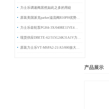
力士乐调速阀居然如此之多的用处
原装美国派克parker溢流阀R10PH优势出售
力士乐齿轮泵PGH4-3X/040RE11VE4定量泵样本优势出售
现货供应DBETE-62/315G24K31A1V力士乐溢流阀
原装力士乐VT-MSPA2-21/A5/000放大器库存选购
产品展示