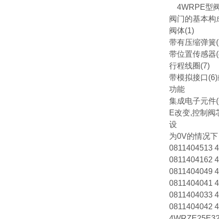
4WRPE型
阀门的基本构
阀体(1)
带有压缩弹簧(3.
带位置传感器(
行程线圈(7)
带模拟接口(6)或
功能
集成电子元件(
E改变,控制
设
为0V的情况下
0811404513 
0811404162 
0811404049 
0811404041 
0811404033 
0811404042 
4WRZE25E32