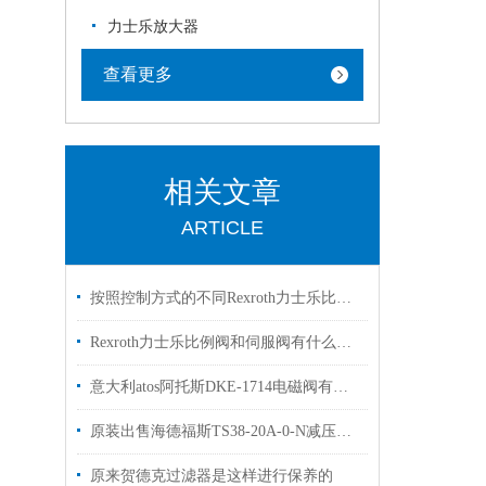
力士乐放大器
查看更多
相关文章
ARTICLE
按照控制方式的不同Rexroth力士乐比例阀可以分为3大类别
Rexroth力士乐比例阀和伺服阀有什么区别？看完这篇文章你就明白了
意大利atos阿托斯DKE-1714电磁阀有库存欢迎换购
原装出售海德福斯TS38-20A-0-N减压阀HYDRAFORCE
原来贺德克过滤器是这样进行保养的