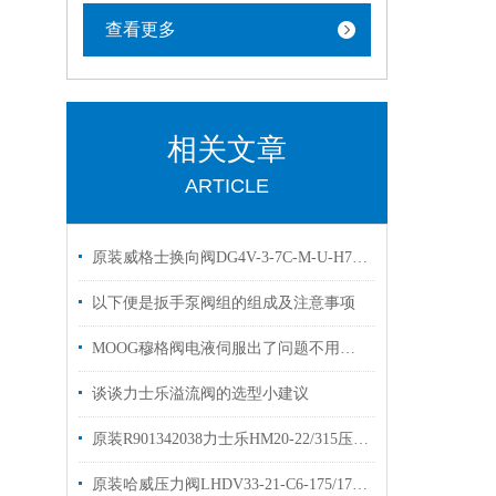
查看更多
相关文章
ARTICLE
原装威格士换向阀DG4V-3-7C-M-U-H7 VICKERS电磁阀
以下便是扳手泵阀组的组成及注意事项
MOOG穆格阀电液伺服出了问题不用怕，这套办法轻松应对它！
谈谈力士乐溢流阀的选型小建议
原装R901342038力士乐HM20-22/315压力变送器简介
原装哈威压力阀LHDV33-21-C6-175/175hawe平衡阀