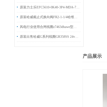
原装力士乐EFC5610-0K40-3P4-MDA-7P变频器现货出售
原装哈威截止式换向阀FR2-1-1/4哈维换向阀现货
风电行业使用合闸线圈z7463dhawe型号gr2-0kb-g5/30×48现货
原装出售哈威G系列线圈GR358SS 24v哈维线圈925122
产品展示