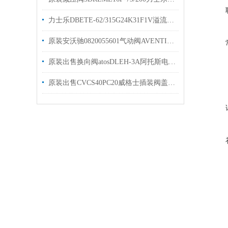
力士乐DBETE-62/315G24K31F1V溢流阀技术参数
原装安沃驰0820055601气动阀AVENTICS0820055301现货
原装出售换向阀atosDLEH-3A阿托斯电磁阀样本
原装出售CVCS40PC20威格士插装阀盖板vickers电磁阀