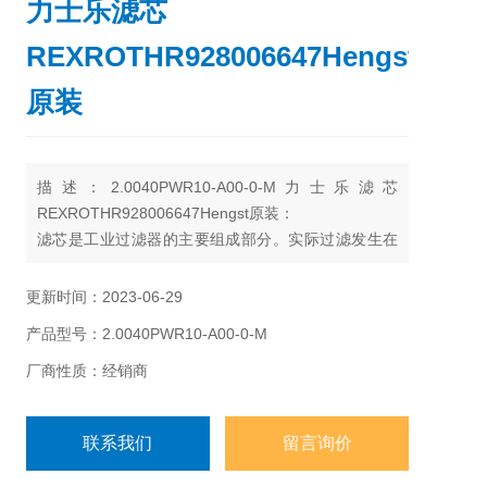
力士乐滤芯
REXROTHR928006647Hengst
原装
描述：2.0040PWR10-A00-0-M力士乐滤芯
REXROTHR928006647Hengst原装：
滤芯是工业过滤器的主要组成部分。实际过滤发生在
滤芯中。根据不同外壳设计和尺寸的大范围，也有大
量不同尺寸和设计的插入式滤芯。主要过滤器变量,如
更新时间：2023-06-29
保持能力、持污能力和压力损失，由滤芯结构和使用
产品型号：2.0040PWR10-A00-0-M
的过滤介质决定。
厂商性质：经销商
联系我们
留言询价