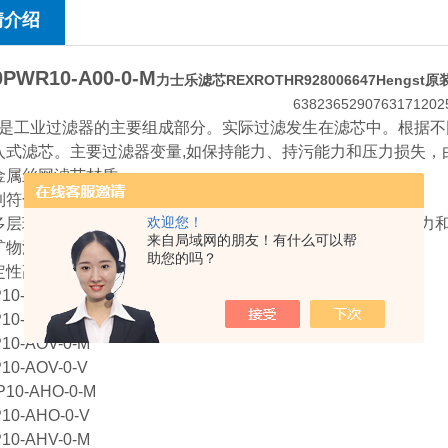
情介绍
0PWR10-A00-0-M
力士乐滤芯REXROTHR928006647Hengst原
是工业过滤器的主要组成部分。实际过滤发生在滤芯中。根据不
入式滤芯。主要过滤器变量,如保持能力、持污能力和压力损失，
金属丝网滤芯材质
合ISO 10/6/4 (ISO 4406)的油清洁度
欢迎您！
层玻璃纤维技术以及较小的初始压差(ISO 3968)的高纳污能力
来自局域网的朋友！有什么可以帮
矿物油的液压油的扩展产品范围
助您的吗？
定性高的过滤器滤芯
P10-AOO-0-M
P10-AOO-0-V
P10-AOV-0-M
P10-AOV-0-V
P10-AHO-0-M
P10-AHO-0-V
P10-AHV-0-M