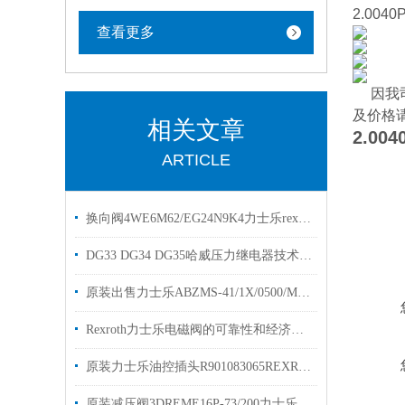
2.0040
查看更多
因我
及价格
相关文章
2.004
ARTICLE
换向阀4WE6M62/EG24N9K4力士乐rexrotha欢迎选购
DG33 DG34 DG35哈威压力继电器技术参数库存
原装出售力士乐ABZMS-41/1X/0500/M2液位开关
Rexroth力士乐电磁阀的可靠性和经济性解读
原装力士乐油控插头R901083065REXROTH插头
原装减压阀3DREME16P-73/200力士乐比例阀有现货出售