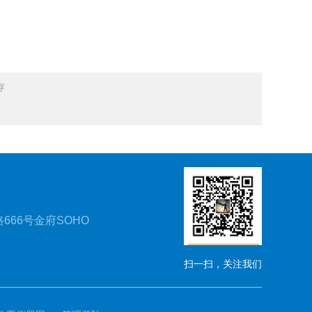
存
666号金府SOHO
扫一扫，关注我们