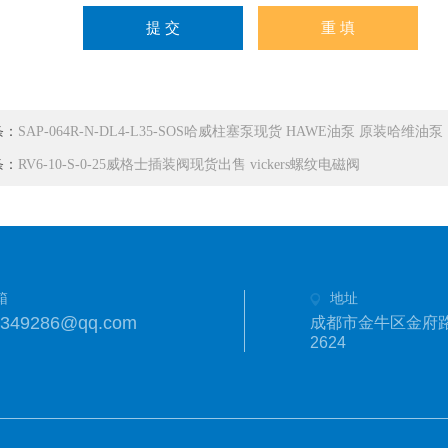
条：
SAP-064R-N-DL4-L35-SOS哈威柱塞泵现货 HAWE油泵 原装哈维油泵
条：
RV6-10-S-0-25威格士插装阀现货出售 vickers螺纹电磁阀
箱
地址
1349286@qq.com
成都市金牛区金府路
2624