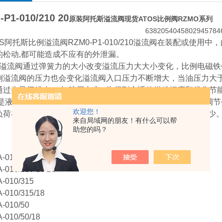
P1-010/210 20
原装阿托斯溢流阀现货ATOS比例阀RZMO系列
OS阿托斯比例溢流阀RZM0-P1-010/210溢流阀在装配或
的松动,都可能造成不应有的外泄漏。
流阀通过弹簧力的大小改变溢流压力大大小变化，比例电磁铁
例溢流阀的压力也会变化溢流阀入口压力不断增大，当油压力大
通过先导阀排走，上 腔压力变...为得到合适的煤粉细度和优化节
的是液压油系统,液压油油压。磨机负荷变化小而频繁时，油压调节
欢迎您！
荷在0到25%时，加载力是多少，25%-50%时，加载力是多少
来自局域网的朋友！有什么可以帮
助您的吗？
-010/210
-010/210/18 20
-010/315
-010/315/18
-010/50
-010/50/18