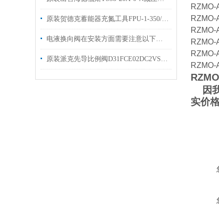
RZMO-A
RZMO-A
原装贺德克蓄能器充氮工具FPU-1-350/250F4出售
RZMO-A
电液换向阀在安装方面需要注意以下事项
RZMO-A
RZMO-A
原装派克先导比例阀D31FCE02DC2VS7 PARKER派克现货
RZMO-A
RZMO-
因我
实价