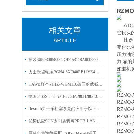
RZMO-
AT
相关文章
管接头
ARTICLE
比例溢
变化比
压力油
插装阀R930058334 OD153118A000000力士乐原装
力,靠
如磨机负
力士乐齿轮泵PGH4-3X/040RE11VE4订货号901147108资料
HAWE样本VP1Z-WGM110德国哈威截止换向阀现货供应
RZMO-A
德国哈威SLF3-A2H63/63A200B200/E0多路阀阀片原装出售
RZMO-A
Rexroth力士乐柱塞泵竟然应用于以下几大领域
RZMO-A
RZMO-A
优势供应SUN太阳插装阀PRHB-LAN电磁阀原装现货
RZMO-A
RZMO-A
原装出售海德福斯TS38-20A-0-N减压阀HYDRAFORCE