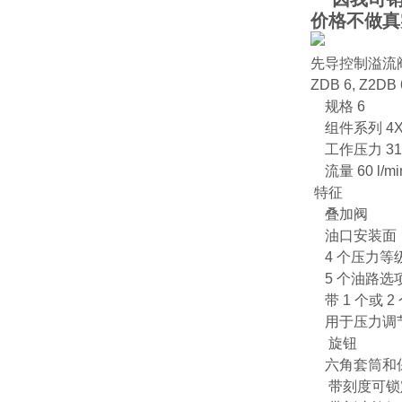
价格不做真
先导控制溢流
ZDB 6, Z2DB 
规格 6
组件系列 4
工作压力 315
流量 60 l/mi
特征
叠加阀
油口安装面，符合
4 个压力等
5 个油路选
带 1 个或 
用于压力调节
旋钮
六角套筒和
带刻度可锁