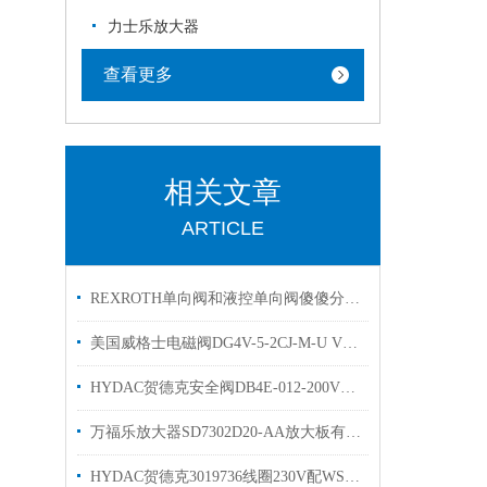
力士乐放大器
查看更多
相关文章
ARTICLE
REXROTH单向阀和液控单向阀傻傻分不清楚？看完你就明白了！
美国威格士电磁阀DG4V-5-2CJ-M-U VICKERS换向阀现货
HYDAC贺德克安全阀DB4E-012-200V溢流阀有库存
万福乐放大器SD7302D20-AA放大板有库存欢迎选购
HYDAC贺德克3019736线圈230V配WSM08130现货出售