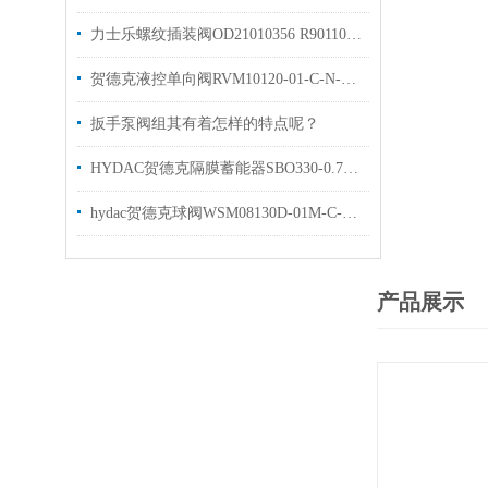
力士乐螺纹插装阀OD21010356 R901109366节流阀
贺德克液控单向阀RVM10120-01-C-N-0.5止回阀资料
扳手泵阀组其有着怎样的特点呢？
HYDAC贺德克隔膜蓄能器SBO330-0.75E1-112U现货
hydac贺德克球阀WSM08130D-01M-C-N现货
产品展示