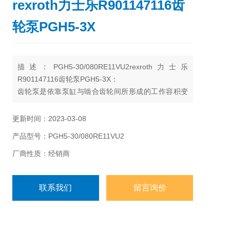
rexroth力士乐R901147116齿
轮泵PGH5-3X
描述：PGH5-30/080RE11VU2rexroth力士乐
R901147116齿轮泵PGH5-3X：
齿轮泵是依靠泵缸与啮合齿轮间所形成的工作容积变
化和移动来输送液体或使之增压的回转泵
更新时间：2023-03-08
产品型号：PGH5-30/080RE11VU2
厂商性质：经销商
联系我们
留言询价