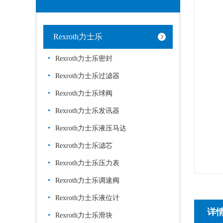
Rexroth力士乐
Rexroth力士乐密封
Rexroth力士乐过滤器
Rexroth力士乐球阀
Rexroth力士乐发讯器
Rexroth力士乐液压马达
Rexroth力士乐滤芯
Rexroth力士乐压力表
Rexroth力士乐调速阀
Rexroth力士乐液位计
详
Rexroth力士乐滑块