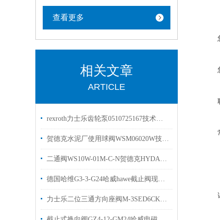
查看更多
相关文章
ARTICLE
rexroth力士乐齿轮泵0510725167技术参数原装
贺德克水泥厂使用球阀WSM06020W技术规格说明
二通阀WS10W-01M-C-N贺德克HYDAC换向阀有库存
德国哈维G3-3-G24哈威hawe截止阀现货出售
力士乐二位三通方向座阀M-3SED6CK1X/350CG24N9K4现货
截止式换向阀GZ4-12-GM24哈威电磁阀质保一年