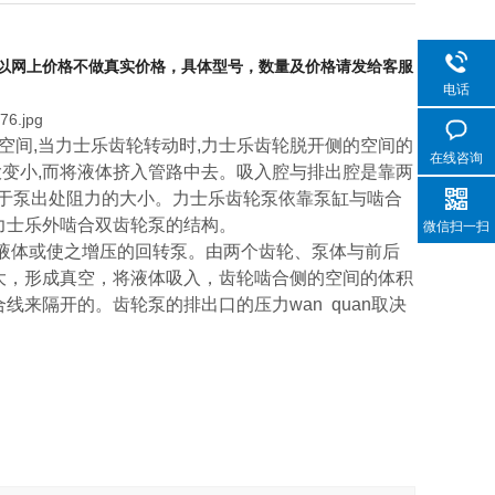
以网上价格不做真实价格，具体型号，数量及价格请发给客服
电话
空间,当力士乐齿轮转动时,力士乐齿轮脱开侧的空间的
在线咨询
大变小,而将液体挤入管路中去。吸入腔与排出腔是靠两
取决于泵出处阻力的大小。力士乐齿轮泵依靠泵缸与啮合
力士乐外啮合双齿轮泵的结构。
微信扫一扫
液体或使之增压的回转泵。由两个齿轮、泵体与前后
大，形成真空，将液体吸入，齿轮啮合侧的空间的体积
来隔开的。齿轮泵的排出口的压力wan quan取决