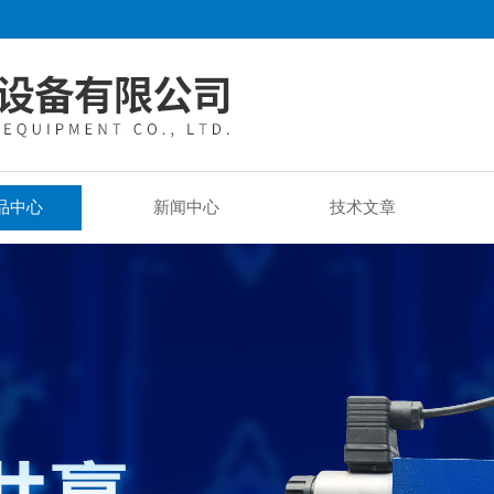
品中心
新闻中心
技术文章