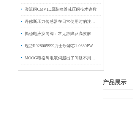
溢流阀CMV1E原装哈维减压阀技术参数
丹佛斯压力传感器在日常使用时的注意事项如下
揭秘电液换向阀：常见故障及高效解决策略
现货R928005999力士乐滤芯1.0630PWR10-A00-0-M
MOOG穆格阀电液伺服出了问题不用怕，这套办法轻松应对它！
产品展示