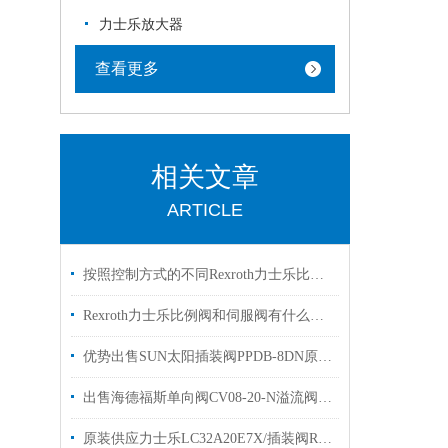
力士乐放大器
查看更多
相关文章
ARTICLE
按照控制方式的不同Rexroth力士乐比例阀可以分为3大类别
Rexroth力士乐比例阀和伺服阀有什么区别？看完这篇文章你就明白了
优势出售SUN太阳插装阀PPDB-8DN原装有库存
出售海德福斯单向阀CV08-20-N溢流阀HYDRAFORCE
原装供应力士乐LC32A20E7X/插装阀R900906337