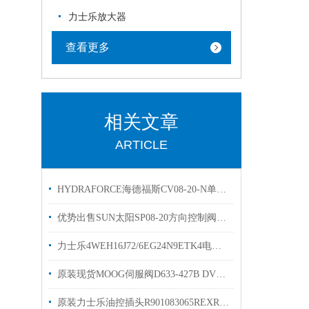
力士乐放大器
查看更多
相关文章
ARTICLE
HYDRAFORCE海德福斯CV08-20-N单向阀选购参考
优势出售SUN太阳SP08-20方向控制阀有库存
力士乐4WEH16J72/6EG24N9ETK4电液换向阀介绍
原装现货MOOG伺服阀D633-427B DVV伺服阀样本
原装力士乐油控插头R901083065REXROTH插头