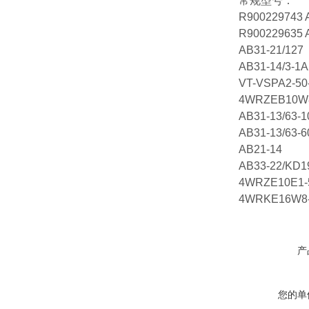
常规型号：
R900229743 
R900229635 
AB31-21/127
AB31-14/3-1
VT-VSPA2-50
4WRZEB10W8
AB31-13/63-
AB31-13/63-
AB21-14
AB33-22/KD1
4WRZE10E1-
4WRKE16W8-
产
您的单