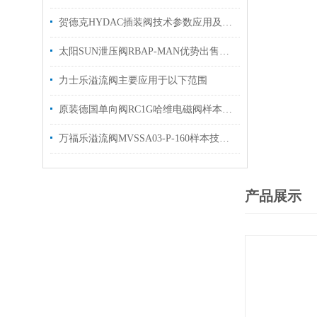
贺德克HYDAC插装阀技术参数应用及特点
太阳SUN泄压阀RBAP-MAN优势出售插装阀
力士乐溢流阀主要应用于以下范围
原装德国单向阀RC1G哈维电磁阀样本有库存出售
万福乐溢流阀MVSSA03-P-160样本技术参数盾构机使用
产品展示