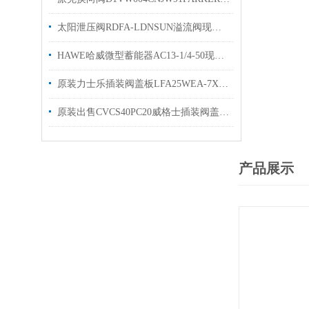
太阳泄压阀RDFA-LDNSUN溢流阀现货出售欢迎选购
HAWE哈威微型蓄能器AC13-1/4-50现货库存原装出售
原装力士乐插装阀盖板LFA25WEA-7X R10900912680简介
原装出售CVCS40PC20威格士插装阀盖板vickers电磁阀
产品展示