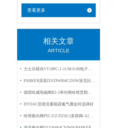
查看更多
相关文章
ARTICLE
力士乐模块VT-HPC-1-11/M-0-00电子控制装置欢迎选购
PARKER原装D31DW004C2NJW派克比例阀优势出售
德国哈威电磁阀B2-2单向阀哈维货期短欢迎选购
HYDAC贺德克蓄能器氮气囊如何选择好
哈维换向阀PSL31Z/D250-2多路阀-A2L25/25EA2两联
派克换向阀D1VW004CNJW91PARKER电磁阀库存