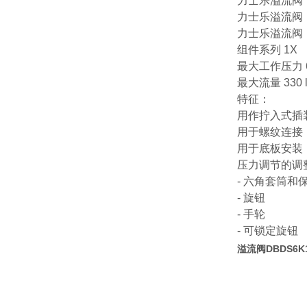
力士乐溢流阀 R9
力士乐溢流阀 R9
力士乐溢流阀 R9
组件系列 1X
最大工作压力 63
最大流量 330 l
特征：
用作拧入式插
用于螺纹连接
用于底板安装
压力调节的调
- 六角套筒和
- 旋钮
- 手轮
- 可锁定旋钮
溢流阀DBDS6K1