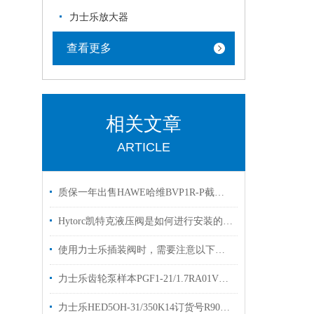
力士乐放大器
查看更多
相关文章
ARTICLE
质保一年出售HAWE哈维BVP1R-P截止式换向阀
Hytorc凯特克液压阀是如何进行安装的？你可知晓？
使用力士乐插装阀时，需要注意以下几个关键的事项
力士乐齿轮泵样本PGF1-21/1.7RA01VP1原装现货库存
力士乐HED5OH-31/350K14订货号R9011826323