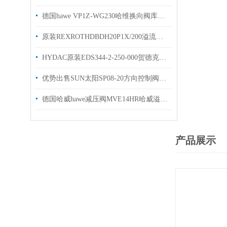
德国hawe VP1Z-WG230哈维换向阀库存欢迎选购
原装REXROTHDBDH20P1X/200溢流阀R900432103简介
HYDAC原装EDS344-2-250-000贺德克压力开关
优势出售SUN太阳SP08-20方向控制阀有库存
德国哈威hawe减压阀MVE14HR哈威溢流阀现货出售
产品展示